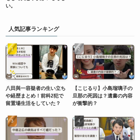
い。
人気記事ランキング
八田與一容疑者の生い立ち
【こじるり】小島瑠璃子の
や経歴まとめ！前科2犯で
旦那の死因は？遺書の内容
留置場生活をしていた？
が衝撃的？