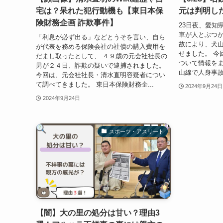
宅は？呆れた犯行動機も【東日本保
元は判明し
険財務企画 詐欺事件】
23日夜、愛知
車が人とぶつか
「利息が必ず出る」などとうそを言い、自ら
故により、犬
が代表を務める保険会社の社債の購入費用を
せました。 今
だまし取ったとして、 ４９歳の元会社社長の
ついて情報をま
男が２４日、詐欺の疑いで逮捕されました。
山線で人身事故 Y
今回は、元会社社長・清水直明容疑者につい
て調べてきました。 東日本保険財務企...
2024年9月24日
2024年9月24日
スポーツ・アスリート
【闇】大の里の処分は甘い？理由3