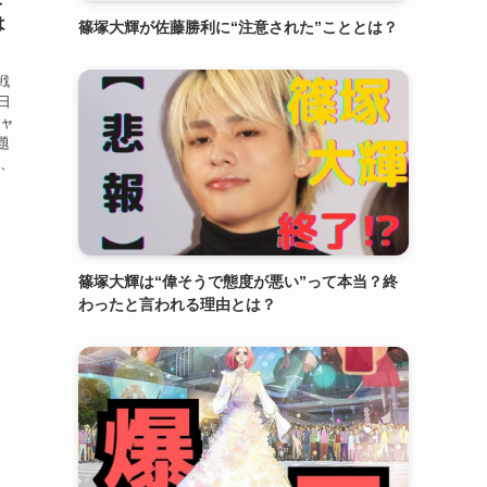
は
篠塚大輝が佐藤勝利に“注意された”こととは？
戦
日
ジャ
題
し、
篠塚大輝は“偉そうで態度が悪い”って本当？終
わったと言われる理由とは？