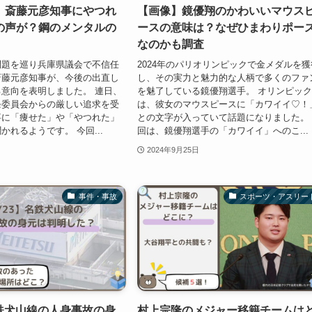
】斎藤元彦知事にやつれ
【画像】鏡優翔のかわいいマウス
の声が？鋼のメンタルの
ースの意味は？なぜひまわりポー
なのかも調査
問題を巡り兵庫県議会で不信任
2024年のパリオリンピックで金メダルを獲
斎藤元彦知事が、今後の出直し
し、その実力と魅力的な人柄で多くのファ
意向を表明しました。 連日、
を魅了している鏡優翔選手。 オリンピッ
条委員会からの厳しい追求を受
は、彼女のマウスピースに「カワイイ♡！
事に「痩せた」や「やつれた」
との文字が入っていて話題になりました。
かれるようです。 今回...
回は、鏡優翔選手の「カワイイ」へのこ...
2024年9月25日
事件・事故
スポーツ・アスリー
名鉄犬山線の人身事故の身
村上宗隆のメジャー移籍チームは