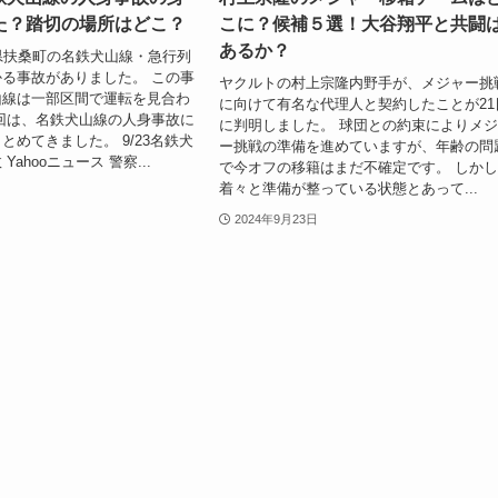
た？踏切の場所はどこ？
こに？候補５選！大谷翔平と共闘
あるか？
県扶桑町の名鉄犬山線・急行列
る事故がありました。 この事
ヤクルトの村上宗隆内野手が、メジャー挑
山線は一部区間で運転を見合わ
に向けて有名な代理人と契約したことが21
回は、名鉄犬山線の人身事故に
に判明しました。 球団との約束によりメ
とめてきました。 9/23名鉄犬
ー挑戦の準備を進めていますが、年齢の問
ahooニュース 警察...
で今オフの移籍はまだ不確定です。 しか
着々と準備が整っている状態とあって...
2024年9月23日