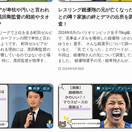
アが卑怯や汚いと言われ
レスリング鏡優翔の兄が亡くなっ
黒田剛監督の戦術やタオ
との噂？家族の絆とデマの出所を
？
査！
リーグで上位を走る町田ゼルビ
2024年8月のパリオリンピック女子76kg級
ッカーファンの間で卑怯と言わ
で、見事金メダルを獲得した鏡優翔（かが
ようです。 町田ゼルビアが
ゆうか）選手。 そんな鏡選手について調
われる理由には、黒田剛監督の
いると、「兄 亡くなった」とのワードが
影響しているのではないかと囁
今回は、鏡優翔さんの兄について調査して
 特に、黒田監督が指導す...
ました。 鏡優翔選手の兄・鏡隼翔さんが...
2024年9月28日
時事・政治
スポーツ・アスリー