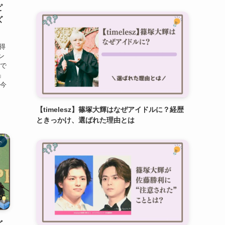
ピ
ズ
得
ン
クで
」
 今
【timelesz】篠塚大輝はなぜアイドルに？経歴
ときっかけ、選ばれた理由とは
ト
ど