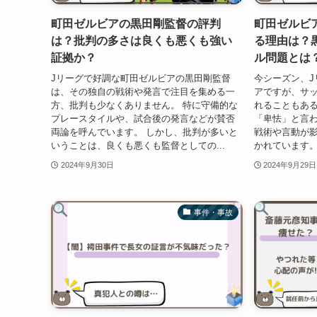
町田ゼルビアの黒田剛監督の評判
町田ゼルビ
は？批判の多さは良くも悪くも強い
る理由は？
証拠か？
ル問題とは
Jリーグで好調な町田ゼルビアの黒田剛監督
今シーズン、J
は、その独自の戦術や発言で注目を集める一
アですが、サ
方、批判も少なくありません。 特に守備的な
れることもある
プレースタイルや、試合後の発言などが賛否
「卑怯」と言
両論を呼んでいます。 しかし、批判が多いと
戦術や言動が
いうことは、良くも悪くも監督としての...
かれています。
2024年9月30日
2024年9月29日
事件・事故