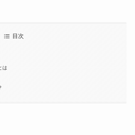
目次
とは
？