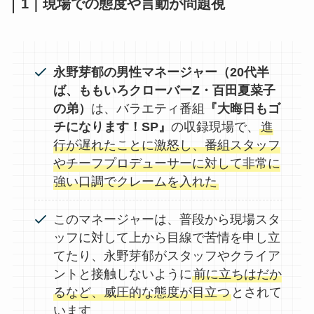
1｜現場での態度や言動が問題視
永野芽郁の男性マネージャー（20代半
ば、ももいろクローバーZ・百田夏菜子
の弟）
は、バラエティ番組
『大晦日もゴ
チになります！SP』
の収録現場で、
進
行が遅れたことに激怒し、番組スタッフ
やチーフプロデューサーに対して非常に
強い口調でクレームを入れた
このマネージャーは、普段から現場スタ
ッフに対して上から目線で苦情を申し立
てたり、永野芽郁がスタッフやクライア
ントと接触しないように
前に立ちはだか
るなど、威圧的な態度が目立つ
とされて
います