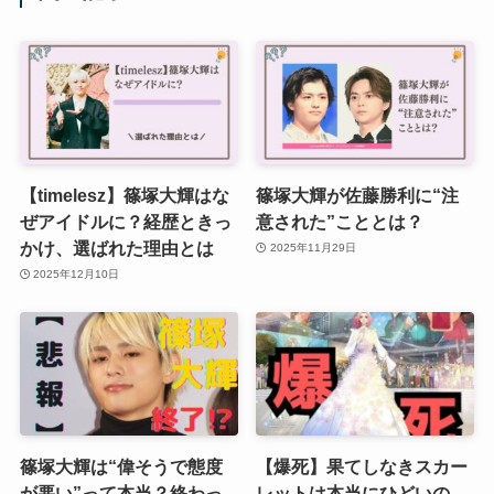
【timelesz】篠塚大輝はな
篠塚大輝が佐藤勝利に“注
ぜアイドルに？経歴ときっ
意された”こととは？
かけ、選ばれた理由とは
2025年11月29日
2025年12月10日
篠塚大輝は“偉そうで態度
【爆死】果てしなきスカー
が悪い”って本当？終わっ
レットは本当にひどいの