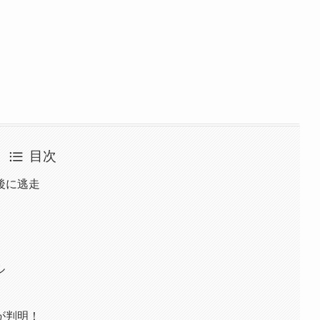
目次
後に逃走
ル
が判明！