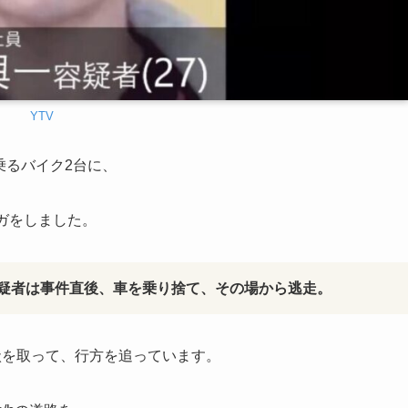
YTV
乗るバイク2台に、
ガをしました。
疑者は事件直後、車を乗り捨て、その場から逃走。
状を取って、行方を追っています。