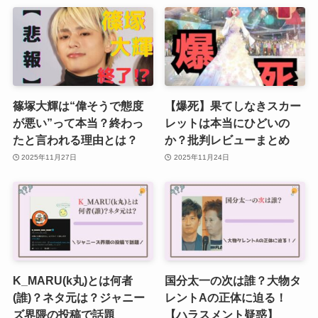
篠塚大輝は“偉そうで態度
【爆死】果てしなきスカー
が悪い”って本当？終わっ
レットは本当にひどいの
たと言われる理由とは？
か？批判レビューまとめ
2025年11月27日
2025年11月24日
K_MARU(k丸)とは何者
国分太一の次は誰？大物タ
(誰)？ネタ元は？ジャニー
レントAの正体に迫る！
ズ界隈の投稿で話題
【ハラスメント疑惑】