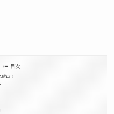
目次
れ続出！
気
有