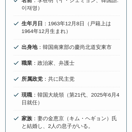
名前
：李在明（イ・ジェミョン、韓国語:
이재명）
生年月日
：1963年12月8日（戸籍上は
1964年12月生まれ）
出身地
：韓国南東部の慶尚北道安東市
職業
：政治家、弁護士
所属政党
：共に民主党
現職
：韓国大統領（第21代、2025年6月4
日就任）
家族
：妻の金恵京（キム・ヘギョン）氏
と結婚し、2人の息子がいる。