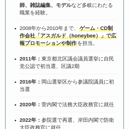
師、雑誌編集、モデル
など多岐にわたる
職業を経験。
2008年から2010年まで、
ゲーム・CD制
作会社「アスガルド（honeybee）」で広
報プロモーションや制作
を担当。
2011年：
東京都北区議会議員選挙に自民
党公認で初当選、区議2期
2016年：
岡山選挙区から参議院議員に初
当選
2020年：
菅内閣で法務大臣政務官に就任
2022年：
参院選で再選、岸田内閣で防衛
大臣政務官に就任