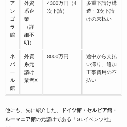
ア
外資
4300万円（4
多重下請け構
ン
系企
次下請）
造・3次下請
ゴ
業
けの未払い
ラ
（詳
館
細不
明）
ネ
外資
8000万円
途中から支払
パ
系元
い滞り、追加
ー
請け
工事費用の不
ル
業者X
払い
館
他にも、先に紹介した、
ドイツ館・セルビア館・
ルーマニア館
の元請けである「GLイベンツ社」