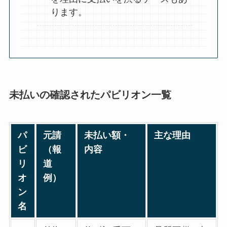
ります
。
未払いの確認されたパビリオン一覧
パ
元請
未払い額・
主な理由
ビ
（報
内容
リ
道
オ
例）
ン
名