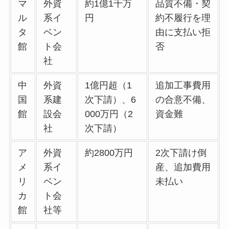
マ
外資
約1億1千万
品質不備・契
ル
系イ
円
約不履行を理
タ
ベン
由に支払い拒
館
ト会
否
社
中
外資
1億円超（1
追加工事費用
国
系建
次下請）、6
の合意不備、
館
設会
000万円（2
資金難
社
次下請）
ア
外資
約2800万円
2次下請け倒
メ
系イ
産、追加費用
リ
ベン
未払い
カ
ト会
館
社等