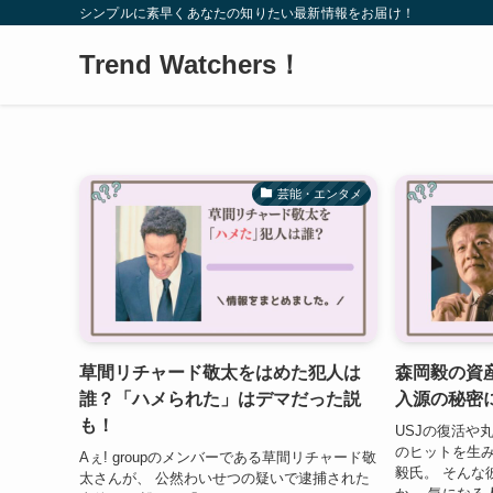
シンプルに素早くあなたの知りたい最新情報をお届け！
Trend Watchers！
芸能・エンタメ
草間リチャード敬太をはめた犯人は
森岡毅の資
誰？「ハメられた」はデマだった説
入源の秘密
も！
USJの復活や
のヒットを生
Aぇ! groupのメンバーである草間リチャード敬
毅氏。 そんな
太さんが、 公然わいせつの疑いで逮捕された