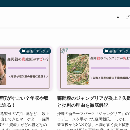
プ
芸能・エンタメ
芸能・エンタ
産額がすごい？年収や収
森岡毅のジャングリアが炎上？失
に迫る！
と批判の理由を徹底解説
丸亀製麺のV字回復など、 数々
沖縄の新テーマパーク「ジャングリア」の
み出してきたマーケター・森岡
ロデュースを手がけた森岡毅氏。 しかし
彼の「資産」がどれほどなの
業直後からSNSでは、不満が多く炎上状態