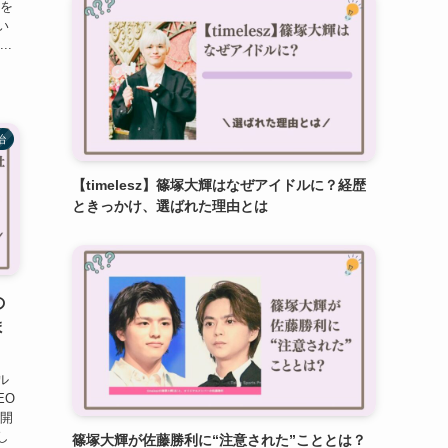
長を
い
..
治
【timelesz】篠塚大輝はなぜアイドルに？経歴
ときっかけ、選ばれた理由とは
の
ま
ル
EO
展開
し
篠塚大輝が佐藤勝利に“注意された”こととは？