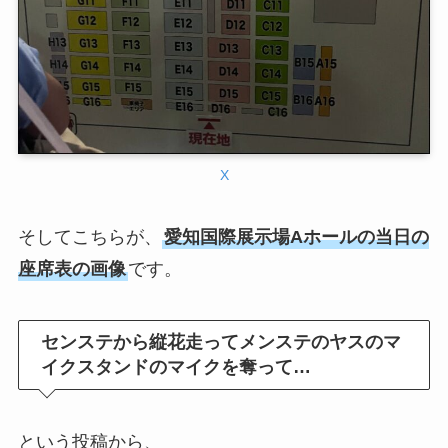
X
そしてこちらが、
愛知国際展示場Aホールの当日の
座席表の画像
です。
センステから縦花走ってメンステのヤスのマ
イクスタンドのマイクを奪って…
という投稿から、