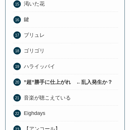
渇いた花
鍵
ブリュレ
ゴリゴリ
ハライッパイ
”超”勝手に仕上がれ ←乱入発生か？
音楽が聴こえている
Eighdays
【アンコール】