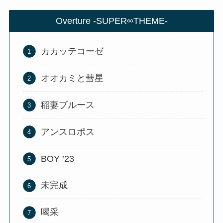
Overture -SUPER∞THEME-
カカッテコーゼ
オオカミと彗星
稲妻ブルース
アンスロポス
BOY ’23
未完成
喝采