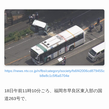
https://news.ntv.co.jp/n/fbs/category/society/fs6f42006cd879455c
b8e8c1c5f6a5704e
18日午前11時10分ごろ、福岡市早良区東入部の国
道263号で、