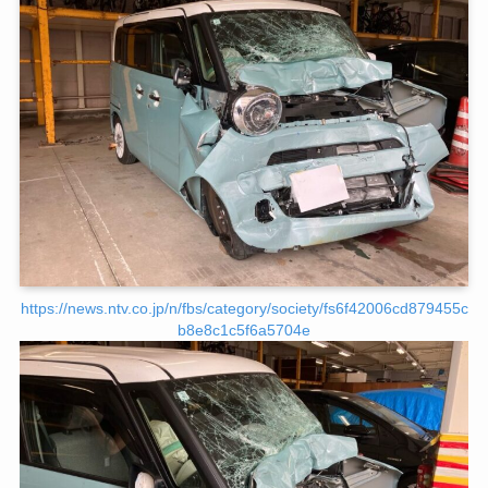
https://news.ntv.co.jp/n/fbs/category/society/fs6f42006cd879455c
b8e8c1c5f6a5704e