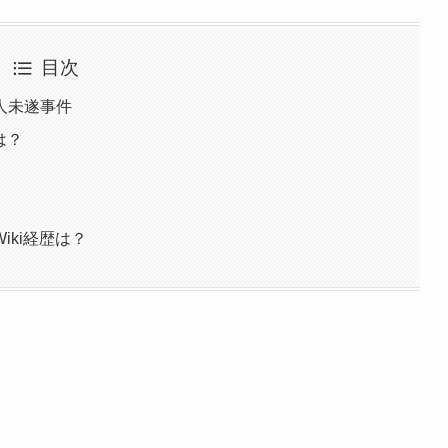
目次
人未遂事件
は？
ki経歴は？