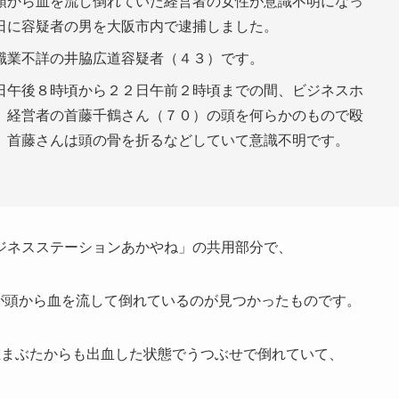
頭から血を流し倒れていた経営者の女性が意識不明になっ
日に容疑者の男を大阪市内で逮捕しました。
職業不詳の井脇広道容疑者（４３）です。
日午後８時頃から２２日午前２時頃までの間、ビジネスホ
、経営者の首藤千鶴さん（７０）の頭を何らかのもので殴
。首藤さんは頭の骨を折るなどしていて意識不明です。
ジネスステーションあかやね」の共用部分で、
）が頭から血を流して倒れているのが見つかったものです。
左まぶたからも出血した状態でうつぶせで倒れていて、