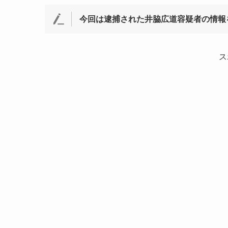
今回は逮捕された井脇広道容疑者の情報
ス