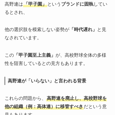
高野連は
「甲子園」
という
ブランドに固執
してい
るとされ、
他の選択肢を模索しない姿勢が
「時代遅れ」
と見
なされています。
この
「甲子園至上主義」
が、高校野球全体の多様
性を阻害しているとの見方もあります。
高野連が「いらない」と言われる背景
これらの問題から、
高野連を廃止し、高校野球を
他の組織（例：高体連）に移管すべき
だという意
見もあります。