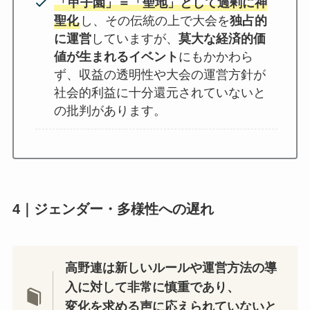
「甲子園」＝「聖地」として過剰に神
聖化
し、その伝統の上で大会を
独占的
に運営
していますが、
莫大な経済的価
値が生まれるイベント
にもかかわら
ず、収益の透明性や大会の運営方針が
社会的利益に十分還元されていないと
の批判があります。
4｜ジェンダー・多様性への遅れ
高野連は新しいルールや運営方法の導
入に対して非常に慎重であり、
変化を求める声に応えられていないと