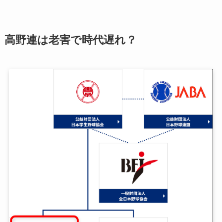
高野連は老害で時代遅れ？