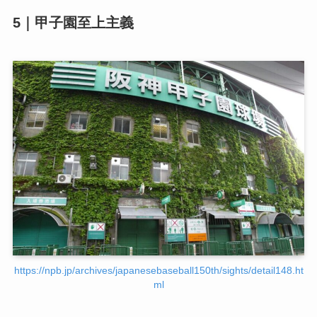
5｜甲子園至上主義
https://npb.jp/archives/japanesebaseball150th/sights/detail148.ht
ml