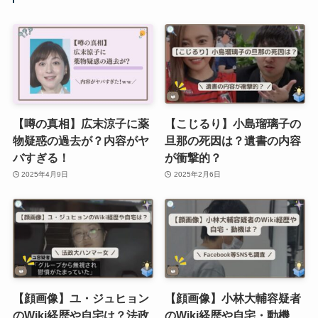
【噂の真相】広末涼子に薬
【こじるり】小島瑠璃子の
物疑惑の過去が？内容がヤ
旦那の死因は？遺書の内容
バすぎる！
が衝撃的？
2025年4月9日
2025年2月6日
【顔画像】ユ・ジュヒョン
【顔画像】小林大輔容疑者
のWiki経歴や自宅は？法政
のWiki経歴や自宅・動機