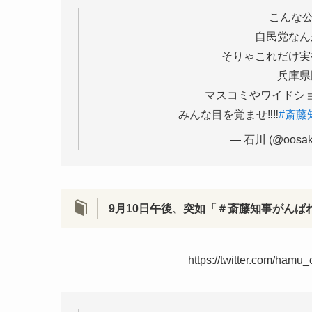
こんな公
自民党なん
そりゃこれだけ実
兵庫県
マスコミやワイドシ
みんな目を覚ませ‼️‼️
#斎藤
— 石川 (@oosak
9月10日午後、突如「＃斎藤知事がん
https://twitter.com/ham