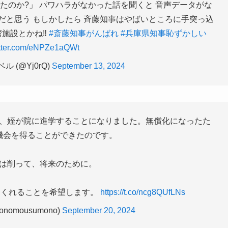
たのか?」 パワハラがなかった話を聞くと 音声データがな
だと思う もしかしたら 斉藤知事はやばいところに手突っ込
施設とかね‼️
#斎藤知事がんばれ
#兵庫県知事恥ずかしい
itter.com/eNPZe1aQWt
 (@Yj0rQ)
September 13, 2024
、姪が院に進学することになりました。無償化になったた
機会を得ることができたのです。
は削って、将来のために。
てくれることを希望します。
https://t.co/ncg8QUfLNs
nomousumono)
September 20, 2024