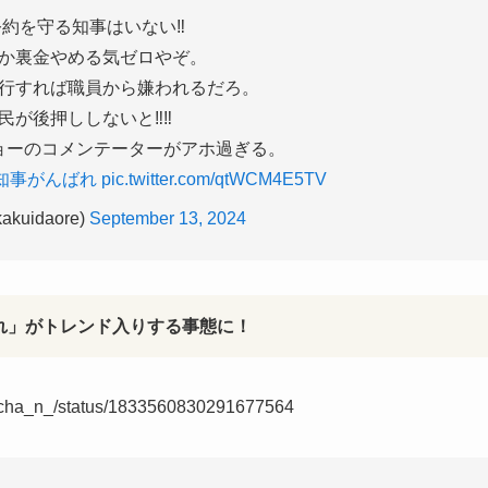
約を守る知事はいない‼️
か裏金やめる気ゼロやぞ。
行すれば職員から嫌われるだろ。
民が後押ししないと‼️‼️
ョーのコメンテーターがアホ過ぎる。
知事がんばれ
pic.twitter.com/qtWCM4E5TV
akuidaore)
September 13, 2024
ばれ」がトレンド入りする事態に！
u_cha_n_/status/1833560830291677564