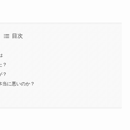
目次
は
た？
が？
本当に悪いのか？