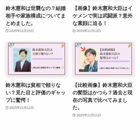
鈴木憲和は世襲なの？結婚
【画像】鈴木憲和大臣はイ
相手や家族構成についてま
ケメンで実は武闘派？意外
とめました。
な素顔に迫る！
2025年11月15日
2025年11月13日
鈴木憲和は貧相で頼りな
【比較画像】鈴木憲和大臣
い？見た目と評価のギャッ
の髪型はかつら？過去と現
プに驚愕！
在の写真で比べてみまし
た。
2025年11月12日
2025年11月11日