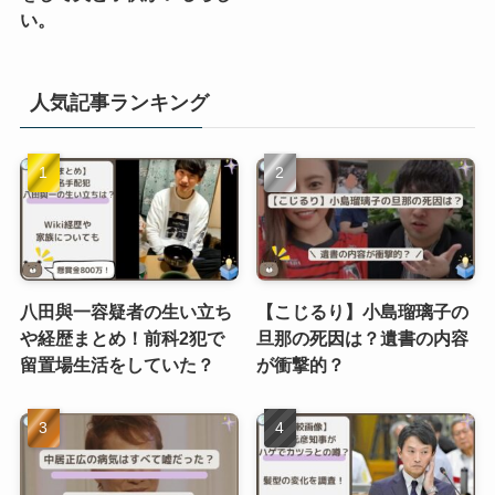
い。
人気記事ランキング
八田與一容疑者の生い立ち
【こじるり】小島瑠璃子の
や経歴まとめ！前科2犯で
旦那の死因は？遺書の内容
留置場生活をしていた？
が衝撃的？