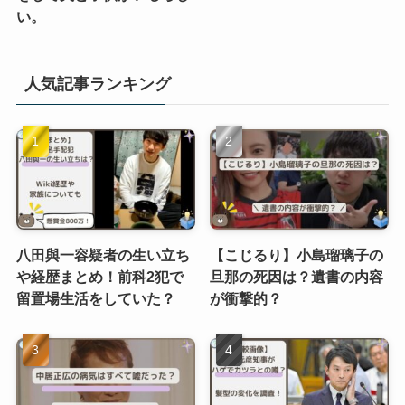
い。
人気記事ランキング
八田與一容疑者の生い立ち
【こじるり】小島瑠璃子の
や経歴まとめ！前科2犯で
旦那の死因は？遺書の内容
留置場生活をしていた？
が衝撃的？