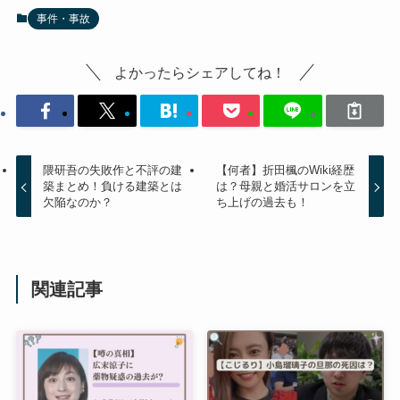
事件・事故
よかったらシェアしてね！
隈研吾の失敗作と不評の建
【何者】折田楓のWiki経歴
築まとめ！負ける建築とは
は？母親と婚活サロンを立
欠陥なのか？
ち上げの過去も！
関連記事