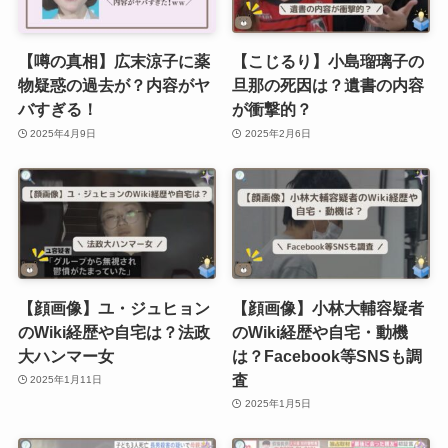
【噂の真相】広末涼子に薬
【こじるり】小島瑠璃子の
物疑惑の過去が？内容がヤ
旦那の死因は？遺書の内容
バすぎる！
が衝撃的？
2025年4月9日
2025年2月6日
【顔画像】ユ・ジュヒョン
【顔画像】小林大輔容疑者
のWiki経歴や自宅は？法政
のWiki経歴や自宅・動機
大ハンマー女
は？Facebook等SNSも調
査
2025年1月11日
2025年1月5日