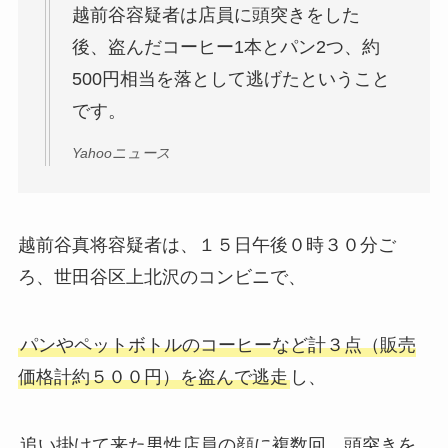
越前谷容疑者は店員に頭突きをした
後、盗んだコーヒー1本とパン2つ、約
500円相当を落として逃げたということ
です。
Yahooニュース
越前谷真将容疑者は、１５日午後０時３０分ご
ろ、世田谷区上北沢のコンビニで、
パンやペットボトルのコーヒーなど計３点（販売
価格計約５００円）を盗んで逃走
し、
追い掛けて来た男性店員の顔に複数回、頭突きを