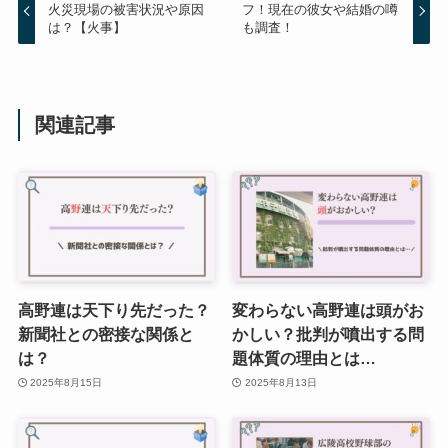
火災現場の被害状況や原因
フ！現在の彼女や結婚の噂
は？【火事】
も調査！
関連記事
高野連は天下り先だった？
変わらない高野連は頭がお
新聞社との密接な関係と
かしい？批判が噴出する問
は？
題体質の理由とは…
2025年8月15日
2025年8月13日