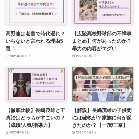
高野連は老害で時代遅れ？
【広陵高校野球部の不祥事
いらないと言われる理由5
まとめ】何があったのか？
選！
暴力の内容がエグい
2025年8月10日
2025年8月9日
【徹底比較】長嶋茂雄と王
【解説】長嶋茂雄の子供間
貞治はどっちがすごいの？
には確執が？家族に何が起
【成績/人気/指導力】
きたのか？【一茂/三奈】
2025年6月5日
2025年6月4日